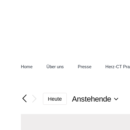
Zum
Instagram
LinkedIn
Inhalt
springen
Home
Über uns
Presse
Herz-CT Pra
Anstehende
Heute
Datum
wählen.