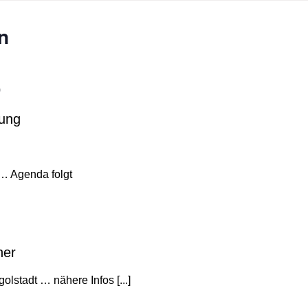
n
0
ung
… Agenda folgt
ner
lstadt … nähere Infos [...]