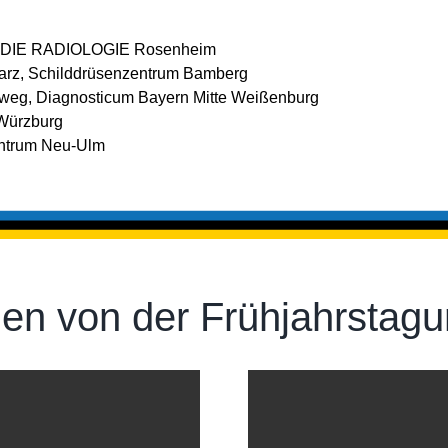
BA, DIE RADIOLOGIE Rosenheim
warz, Schild­drü­sen­zen­trum Bamberg
echtweg, Diagnosticum Bayern Mitte Weißen­burg
 Würz­burg
entrum Neu-Ulm
en von der Frühjahrstag