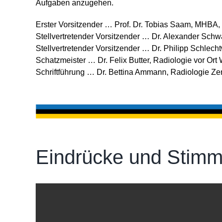
Aufgaben anzugehen.
Erster Vorsit­zender … Prof. Dr. Tobias Saam, MH
Stell­ver­tre­tender Vorsit­zender … Dr. Alex­ander Sch
Stell­ver­tre­tender Vorsit­zender … Dr. Philipp Schl
Schatz­meister … Dr. Felix Butter, Radio­logie vor Ort
Schriftführung … Dr. Bettina Ammann, Radiologie Z
Eindrücke und Stimm