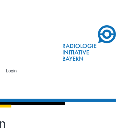
Login
rn