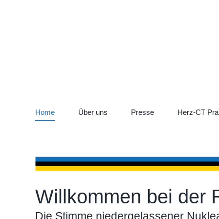
Zum
Instagram
LinkedIn
Inhalt
springen
Home
Über uns
Presse
Herz-CT Pra
Willkommen bei der R
Die Stimme niedergelassener Nuklea