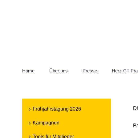
Zum
Instagram
LinkedIn
Inhalt
springen
Home
Über uns
Presse
Herz-CT Pra
Di
Frühjahrstagung 2026
Kampagnen
P
Tools für Mitglieder