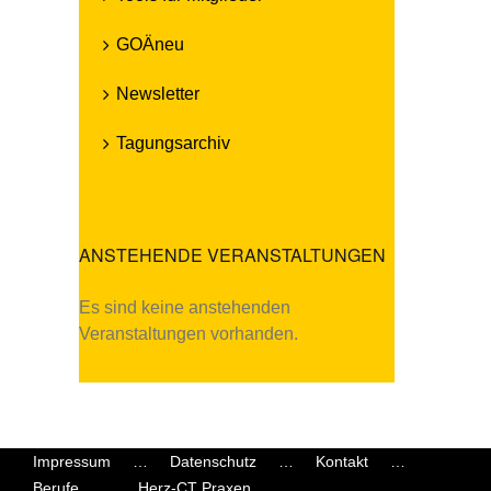
GOÄneu
Newsletter
Tagungsarchiv
ANSTEHENDE VERANSTALTUNGEN
Es sind keine anstehenden
Hinweis
Veranstaltungen vorhanden.
Impressum
Datenschutz
Kontakt
Berufe
Herz-CT Praxen