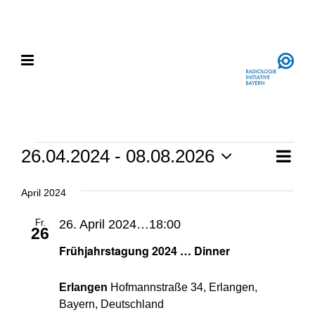
Zum
Instagram
LinkedIn
Inhalt
springen
Vera
Veranstaltungen
26.04.2024
 - 
08.08.2026
Liste
Ansi
Ansi
Datum
wählen.
Navi
April 2024
Navi
Fr.
26. April 2024…18:00
26
Frühjahrstagung 2024 … Dinner
Erlangen
Hofmannstraße 34, Erlangen,
Bayern, Deutschland