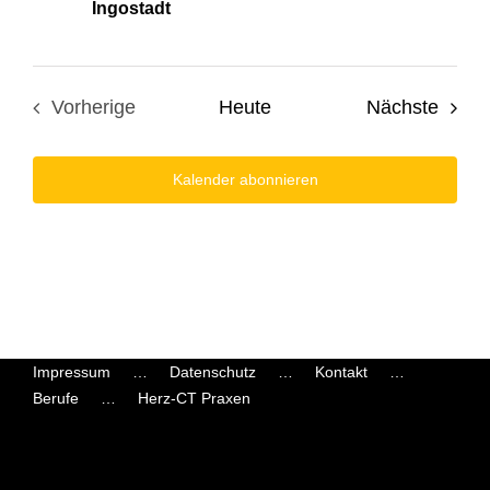
Ingostadt
Veran
Vorherige
Heute
Nächste
Veranstaltungen
Kalender abonnieren
Impressum
Datenschutz
Kontakt
Berufe
Herz-CT Praxen